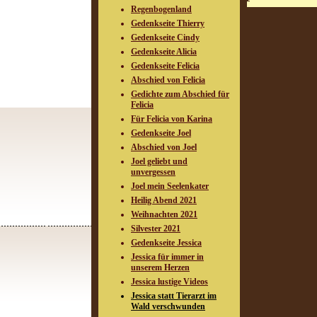
Regenbogenland
Gedenkseite Thierry
Gedenkseite Cindy
Gedenkseite Alicia
Gedenkseite Felicia
Abschied von Felicia
Gedichte zum Abschied für
Felicia
Für Felicia von Karina
Gedenkseite Joel
Abschied von Joel
Joel geliebt und
unvergessen
Joel mein Seelenkater
Heilig Abend 2021
Weihnachten 2021
Silvester 2021
Gedenkseite Jessica
Jessica für immer in
unserem Herzen
Jessica lustige Videos
Jessica statt Tierarzt im
Wald verschwunden