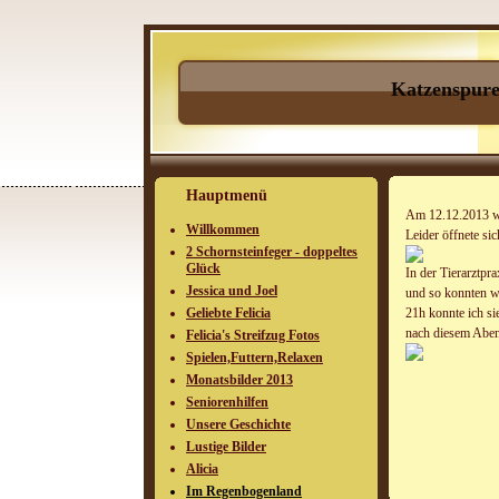
Katzenspur
Hauptmenü
Am 12.12.2013 war
Willkommen
Leider öffnete si
2 Schornsteinfeger - doppeltes
Glück
In der Tierarztpr
Jessica und Joel
und so konnten wi
Geliebte Felicia
21h konnte ich si
nach diesem Aben
Felicia's Streifzug Fotos
Spielen,Futtern,Relaxen
Monatsbilder 2013
Seniorenhilfen
Unsere Geschichte
Lustige Bilder
Alicia
Im Regenbogenland