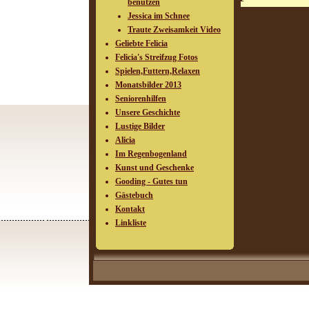
benutzen
Jessica im Schnee
Traute Zweisamkeit Video
Geliebte Felicia
Felicia's Streifzug Fotos
Spielen,Futtern,Relaxen
Monatsbilder 2013
Seniorenhilfen
Unsere Geschichte
Lustige Bilder
Alicia
Im Regenbogenland
Kunst und Geschenke
Gooding - Gutes tun
Gästebuch
Kontakt
Linkliste