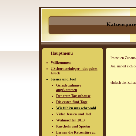
Katzenspur
Hauptmenü
Im neuen Zuhause
Willkommen
Joel nähert s
2 Schornsteinfeger - doppeltes
Glück
Jessica und Joel
einfach das 
Gerade zuhause
angekommen
Der erste Tag zuhause
Die ersten fünf Tage
Wir fühlen uns sehr wohl
Video Jessica und Joel
Weihnachten 2013
Kuscheln und Spielen
Lernen die Katzentüre zu