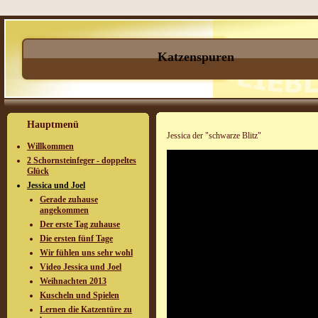
Katzenspuren
Hauptmenü
Jessica der "schwarze Blitz"
Willkommen
2 Schornsteinfeger - doppeltes
Glück
Jessica und Joel
Gerade zuhause
angekommen
Der erste Tag zuhause
Die ersten fünf Tage
Wir fühlen uns sehr wohl
Video Jessica und Joel
Weihnachten 2013
Kuscheln und Spielen
Lernen die Katzentüre zu