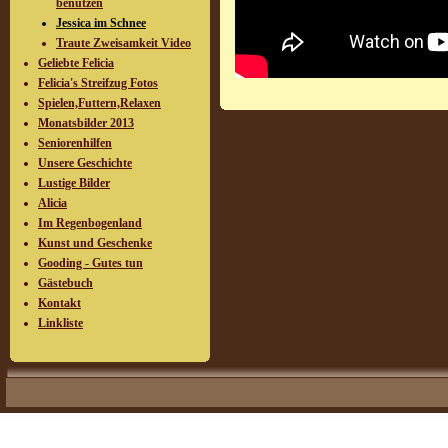
benutzen
Jessica im Schnee
Traute Zweisamkeit Video
Geliebte Felicia
Felicia's Streifzug Fotos
Spielen,Futtern,Relaxen
Monatsbilder 2013
Seniorenhilfen
Unsere Geschichte
Lustige Bilder
Alicia
Im Regenbogenland
Kunst und Geschenke
Gooding - Gutes tun
Gästebuch
Kontakt
Linkliste